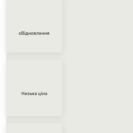
єВідновлення
Низька ціна