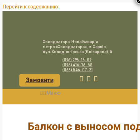
Перейти к содержанию
Холодна гора, Нова Баварія
метро «Холодна гора», м. Харків,
вул. Холодногірська (Єлізарова), 5
(096) 296-16-09
(093) 416-76-58
(066) 546-07-21
Замовити
Меню
Балкон с выносом под