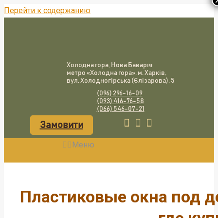
Перейти к содержанию
Холодна гора, Нова Баварія
метро «Холодна гора», м. Харків,
вул. Холодногірська (Єлізарова), 5
(096) 296-16-09
(093) 416-76-58
(066) 546-07-21
Замовити
Меню
Пластиковые окна под де