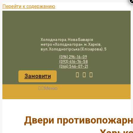
Перейти к содержанию
Холодна гора, Нова Баварія
метро «Холодна гора», м. Харків,
вул. Холодногірська (Єлізарова), 5
(096) 296-16-09
(093) 416-76-58
(066) 546-07-21
Замовити
Меню
Двери противопожарн