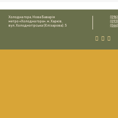
Холодна гора, Нова Баварія
(096
метро «Холодна гора», м. Харків,
(093
вул. Холодногірська (Єлізарова), 5
(066