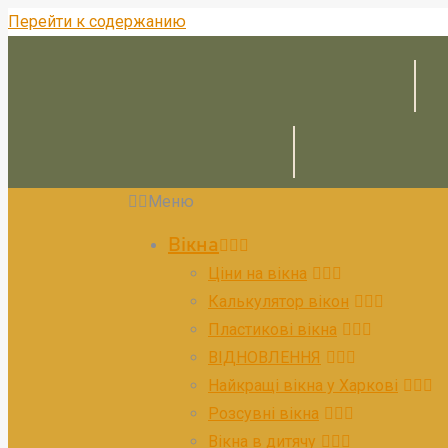
Перейти к содержанию
Меню
Вікна
Ціни на вікна
Калькулятор вікон
Пластикові вікна
ВІДНОВЛЕННЯ
Найкращі вікна у Харкові
Розсувні вікна
Вікна в дитячу