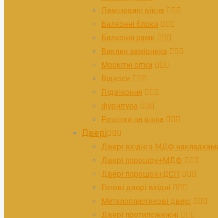
Ламіновані вікна
Балконні блоки
Балконні рами
Виклик замірника
Москітні сітки
Відкоси
Підвіконня
Фурнітура
Решітки на вікна
Двері
Двері вхідні з МДФ накладкам
Двері порошок+МДФ
Двері порошок+ДСП
Готові двері вхідні
Металопластикові двері
Двері протипожежні