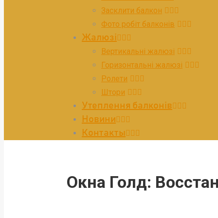
Засклити балкон
Фото робіт балконів
Жалюзі
Вертикальні жалюзі
Горизонтальні жалюзі
Ролети
Штори
Утеплення балконів
Новини
Контакты
Окна Голд: Восста