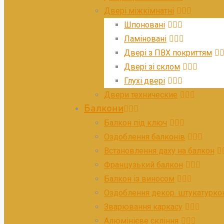
Двері міжкімнатні
Шпоновані
Ламіновані
Двері з ПВХ покриттям
Двері зі склом
Глухі двері
Двери технические​
Балкони
Балкон під ключ
Оздоблення балконів
Встановлення даху на балкон
Французький балкон
Балкон із виносом
Оздоблення декор. штукатурк
Зварювання каркасу
Алюмінієве скління