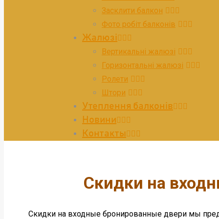
Засклити балкон
Фото робіт балконів
Жалюзі
Вертикальні жалюзі
Горизонтальні жалюзі
Ролети
Штори
Утеплення балконів
Новини
Контакты
Скидки на входн
Скидки на входные бронированные двери мы предл