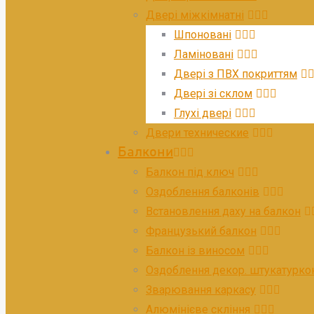
Двері міжкімнатні
Шпоновані
Ламіновані
Двері з ПВХ покриттям
Двері зі склом
Глухі двері
Двери технические​
Балкони
Балкон під ключ
Оздоблення балконів
Встановлення даху на балкон
Французький балкон
Балкон із виносом
Оздоблення декор. штукатурк
Зварювання каркасу
Алюмінієве скління