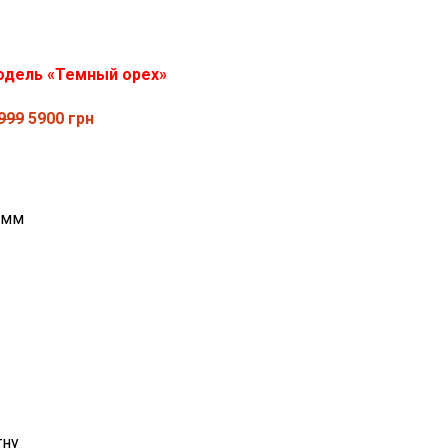
одель «Темный орех»
999
5900 грн
 мм
тну