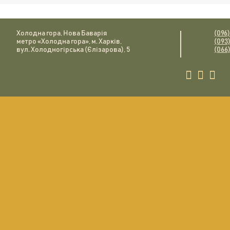
Холодна гора, Нова Баварія
(096
метро «Холодна гора», м. Харків,
(093
вул. Холодногірська (Єлізарова), 5
(066