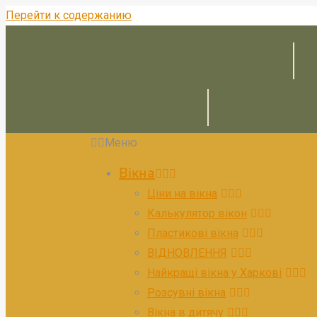
Перейти к содержанию
Меню
Вікна
Ціни на вікна
Калькулятор вікон
Пластикові вікна
ВІДНОВЛЕННЯ
Найкращі вікна у Харкові
Розсувні вікна
Вікна в дитячу