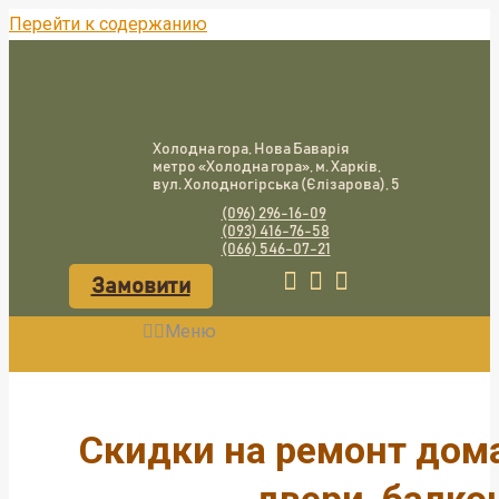
Перейти к содержанию
Холодна гора, Нова Баварія
метро «Холодна гора», м. Харків,
вул. Холодногірська (Єлізарова), 5
(096) 296-16-09
(093) 416-76-58
(066) 546-07-21
Замовити
Меню
Скидки на ремонт дома